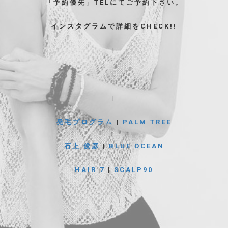
「予約優先」TELにてご予約下さい。
インスタグラムで詳細をCHECK!!
|
|
|
発毛プログラム
|
PALM TREE
石上 俊彦
|
BLUE OCEAN
HAIR 7
|
SCALP90